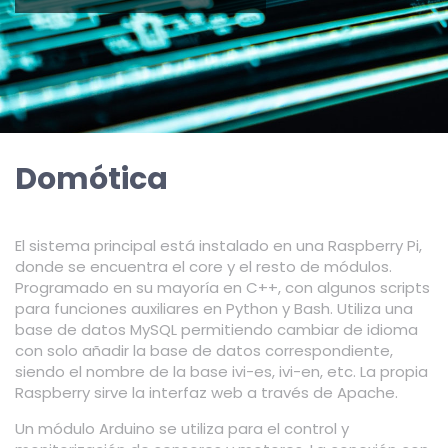
Domótica
El sistema principal está instalado en una Raspberry Pi,
donde se encuentra el core y el resto de módulos.
Programado en su mayoría en C++, con algunos scripts
para funciones auxiliares en Python y Bash. Utiliza una
base de datos MySQL permitiendo cambiar de idioma
con solo añadir la base de datos correspondiente,
siendo el nombre de la base ivi-es, ivi-en, etc. La propia
Raspberry sirve la interfaz web a través de Apache.
Un módulo Arduino se utiliza para el control y