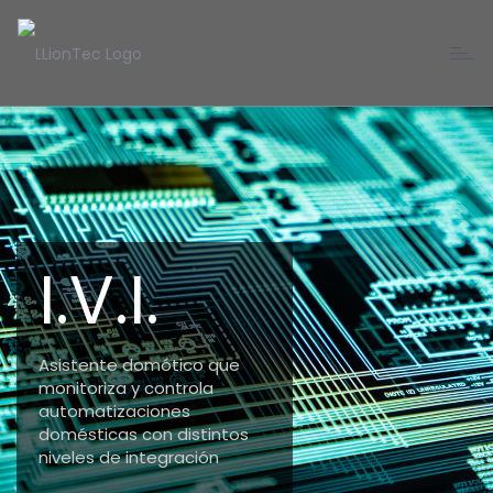
Toggl
navig
I.V.I.
Asistente domótico que
monitoriza y controla
automatizaciones
domésticas con distintos
niveles de integración